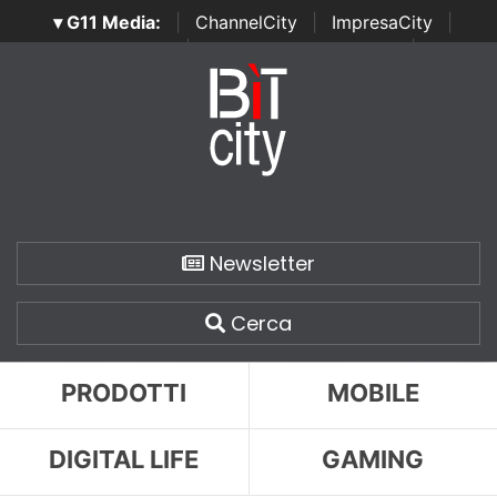
▾ G11 Media:
|
ChannelCity
|
ImpresaCity
|
SecurityOpenLab
|
Italian Channel Awards
|
Italian
Project Awards
|
Italian Security Awards
|
...
Newsletter
Cerca
PRODOTTI
MOBILE
DIGITAL LIFE
GAMING