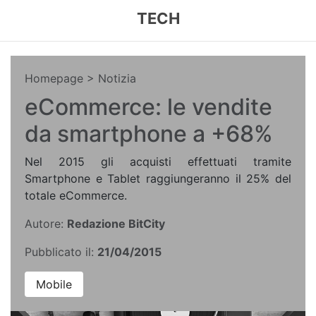
TECH
Homepage
> Notizia
eCommerce: le vendite
da smartphone a +68%
Nel 2015 gli acquisti effettuati tramite
Smartphone e Tablet raggiungeranno il 25% del
totale eCommerce.
Autore:
Redazione BitCity
Pubblicato il:
21/04/2015
Mobile