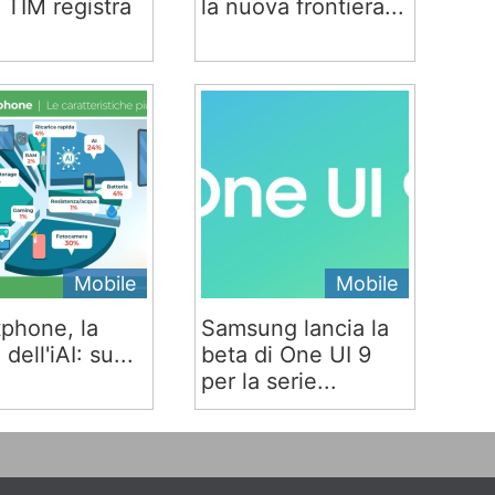
 TIM registra
la nuova frontiera...
Mobile
Mobile
phone, la
Samsung lancia la
 dell'iAI: su...
beta di One UI 9
per la serie...