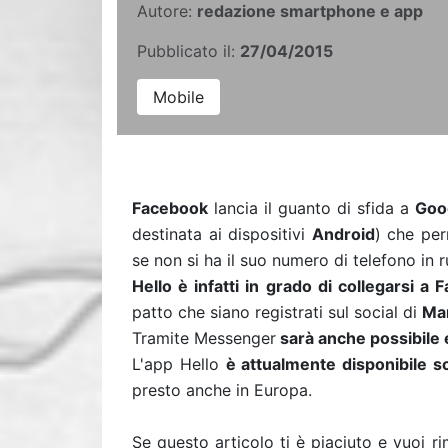
Autore:
redazione smartphone e app
Pubblicato il:
27/04/2015
Mobile
Facebook
lancia il guanto di sfida a
Goo
destinata ai dispositivi
Android
) che per
se non si ha il suo numero di telefono in 
Hello è infatti in grado di collegarsi a
patto che siano registrati sul social di
Ma
Tramite Messenger
sarà anche possibile 
L'app Hello
è attualmente disponibile so
presto anche in Europa.
Se questo articolo ti è piaciuto e vuoi 