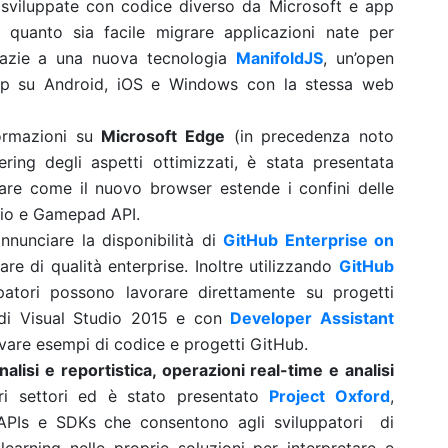
sviluppate con codice diverso da Microsoft e app
uanto sia facile migrare applicazioni nate per
razie a una nuova tecnologia
ManifoldJS
, un’open
app su Android, iOS e Windows con la stessa web
formazioni su
Microsoft Edge
(in precedenza noto
ring degli aspetti ottimizzati, è stata presentata
are come il nuovo browser estende i confini delle
dio e Gamepad API.
nnunciare la disponibilità di
GitHub Enterprise on
re di qualità enterprise. Inoltre utilizzando
GitHub
patori possono lavorare direttamente su progetti
o di Visual Studio 2015 e con
Developer Assistant
vare esempi di codice e progetti GitHub.
analisi e reportistica, operazioni real-time e analisi
ri settori ed è stato presentato
Project Oxford
,
 APIs e SDKs che consentono agli sviluppatori di