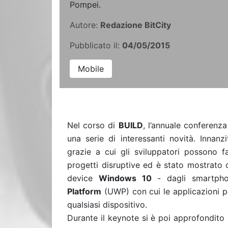
Pompei.
Autore:
Redazione BitCity
Pubblicato il:
04/05/2015
Mobile
Nel corso di
BUILD
, l’annuale conferenza
una serie di interessanti novità. Innanz
grazie a cui gli sviluppatori possono f
progetti disruptive ed è stato mostrato 
device
Windows 10
- dagli smartpho
Platform
(UWP) con cui le applicazioni po
qualsiasi dispositivo.
Durante il keynote si è poi approfondito i