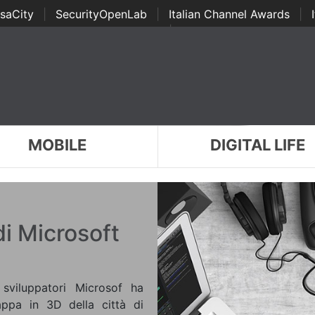
saCity
|
SecurityOpenLab
|
Italian Channel Awards
|
Awards
|
...
MOBILE
DIGITAL LIFE
di Microsoft
 sviluppatori Microsof ha
appa in 3D della città di