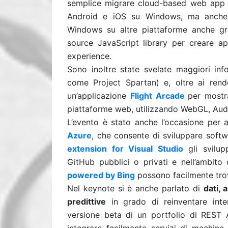
semplice migrare cloud-based web app 
Android e iOS su Windows, ma anche q
Windows su altre piattaforme anche g
source JavaScript library per creare 
experience.
Sono inoltre state svelate maggiori in
come Project Spartan) e, oltre ai rende
un’applicazione
Flight Arcade
per mostr
piattaforme web, utilizzando WebGL, Au
L’evento è stato anche l’occasione per a
Azure
, che consente di sviluppare softwa
extension for Visual Studio
gli svilup
GitHub pubblici o privati e nell’ambit
powered by Bing
possono facilmente tro
Nel keynote si è anche parlato di
dati, 
predittive
in grado di reinventare inte
versione beta di un portfolio di REST