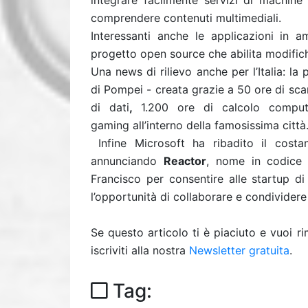
integrare facilmente servizi di machine 
comprendere contenuti multimediali.
Interessanti anche le applicazioni in
progetto open source che abilita modific
Una news di rilievo anche per l’Italia: la
di Pompei - creata grazie a 50 ore di sc
di dati
,
1.200 ore di calcolo comput
gaming all’interno della famosissima città
Infine Microsoft ha ribadito il costa
annunciando
Reactor
, nome in codice 
Francisco per consentire alle startup di
l’opportunità di collaborare e condividere
Se questo articolo ti è piaciuto e vuoi 
iscriviti alla nostra
Newsletter gratuita
.
Tag: