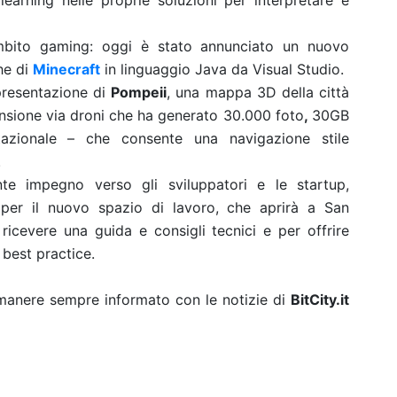
learning nelle proprie soluzioni per interpretare e
 ambito gaming: oggi è stato annunciato un nuovo
he di
Minecraft
in linguaggio Java da Visual Studio.
 presentazione di
Pompeii
, una mappa 3D della città
ansione via droni che ha generato 30.000 foto
,
30GB
azionale – che consente una navigazione stile
.
nte impegno verso gli sviluppatori e le startup,
per il nuovo spazio di lavoro, che aprirà a San
 ricevere una guida e consigli tecnici e per offrire
 best practice.
rimanere sempre informato con le notizie di
BitCity.it