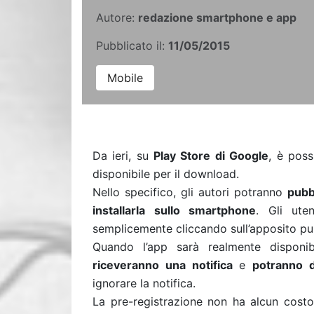
Autore:
redazione smartphone e app
Pubblicato il:
11/05/2015
Mobile
Da ieri, su
Play Store di Google
, è poss
disponibile per il download.
Nello specifico, gli autori potranno
pubb
installarla sullo smartphone
. Gli uten
semplicemente cliccando sull’apposito pu
Quando l’app sarà realmente disponib
riceveranno una notifica
e
potranno d
ignorare la notifica.
La pre-registrazione non ha alcun costo 