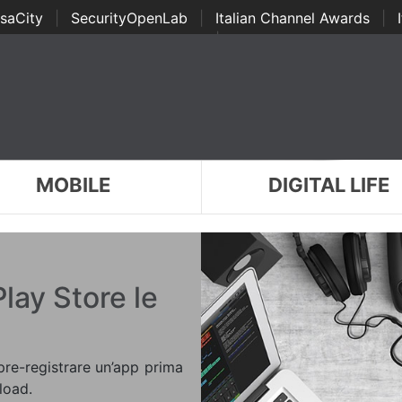
saCity
|
SecurityOpenLab
|
Italian Channel Awards
|
Awards
|
...
MOBILE
DIGITAL LIFE
Play Store le
pre-registrare un’app prima
load.