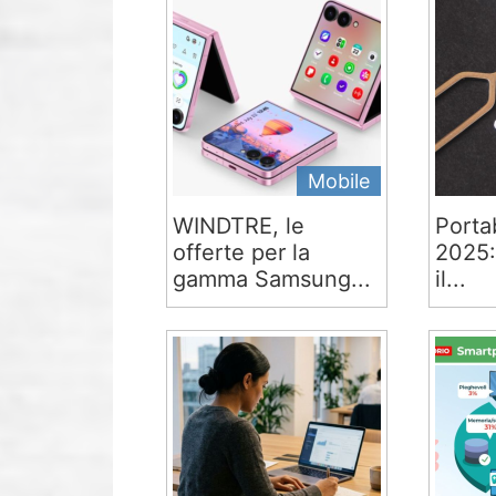
Mobile
WINDTRE, le
Portab
offerte per la
2025:
gamma Samsung...
il...