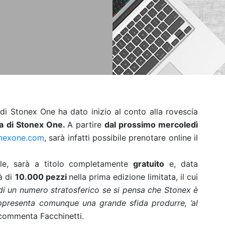
 di Stonex One ha dato inizio al conto alla rovescia
ta di Stonex One.
A partire
dal prossimo mercoledì
nexone.com
, sarà infatti possibile prenotare online il
nale, sarà a titolo completamente
gratuito
e, data
tà di
10.000 pezzi
nella prima edizione limitata, il cui
 di un numero stratosferico se si pensa che Stonex è
appresenta comunque una grande sfida produrre, ’al
ommenta Facchinetti.