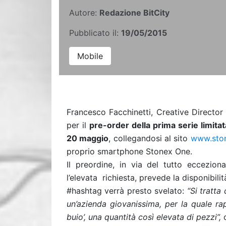
Autore:
Redazione BitCity
Pubblicato il:
19/05/2015
Mobile
Francesco Facchinetti, Creative Director
per il
pre-order della prima serie limita
20 maggio
, collegandosi al sito
www.sto
proprio smartphone Stonex One.
Il preordine, in via del tutto eccezio
l’elevata richiesta, prevede la disponibili
#hashtag verrà presto svelato:
“Si tratta
un’azienda giovanissima, per la quale r
buio’, una quantità così elevata di pezzi”,
c