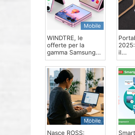
Mobile
WINDTRE, le
Portab
offerte per la
2025:
gamma Samsung...
il...
Mobile
Nasce ROSS:
Smart