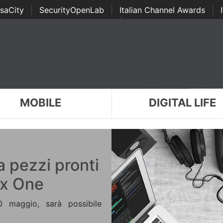
saCity
|
SecurityOpenLab
|
Italian Channel Awards
|
Awards
|
...
MOBILE
DIGITAL LIFE
a pezzi pronti
ex One
 maggio, sarà possibile