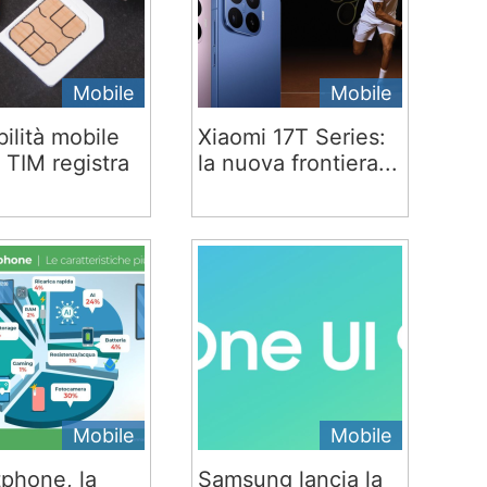
Mobile
Mobile
ilità mobile
Xiaomi 17T Series:
 TIM registra
la nuova frontiera...
Mobile
Mobile
phone, la
Samsung lancia la