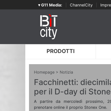
▾ G11 Media:
|
ChannelCity
|
Impre
PRODOTTI
Homepage
> Notizia
Facchinetti: diecimil
per il D-day di Ston
A partire da mercoledì prossimo, 20
prenotare online il proprio Stonex One.