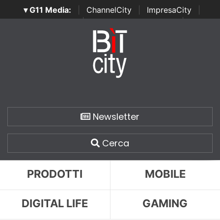
▾ G11 Media:
|
ChannelCity
|
ImpresaCity
|
SecurityOpenLab
|
Italian Channel Awards
|
Italian
Project Awards
|
Italian Security Awards
|
...
Newsletter
Cerca
PRODOTTI
MOBILE
DIGITAL LIFE
GAMING