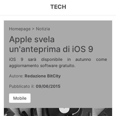
TECH
Homepage
> Notizia
Apple svela
un'anteprima di iOS 9
iOS 9 sarà disponibile in autunno come
aggiornamento software gratuito.
Autore:
Redazione BitCity
Pubblicato il:
09/06/2015
Mobile