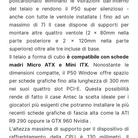
policarbonato eliminano le vibrazioni dall'interno
del telaio e rendono il P50 super silenzioso -
anche con tutte le ventole installate ( fino ad un
massimo di 7) Il case dispone di supporti per
montare altre quattro ventole (2 x 80mm nella
parte posteriore e 2 x 120mm nella parte
superiore) oltre alle tre incluse di base.
Il telaio a forma di cubo
è compatibile con schede
madri Micro ATX e Mini ITX.
Nonostante le
dimensioni compatte, il P50 Window offre spazio
per schede grafiche fino alla lunghezza di 300 mm
nei suoi quattro slot PCI-E. Questa possibilità
rende di fatto il case Antec la scelta ideale per i
giocatori più esigenti che potranno installare le più
recenti schede grafiche di fascia alta come la ATI
R9 290 oppure la GTX 960 Nvidia .
L'altezza massima di supporto per il dispositivo di
raffreddamento della CPU è 130 millimetri. Il