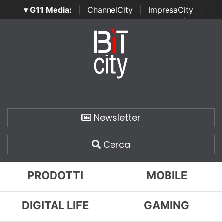
▾ G11 Media:
|
ChannelCity
|
ImpresaCity
|
SecurityOpenLab
|
Italian Channel Awards
|
Italian
Project Awards
|
Italian Security Awards
|
...
Newsletter
Cerca
PRODOTTI
MOBILE
DIGITAL LIFE
GAMING