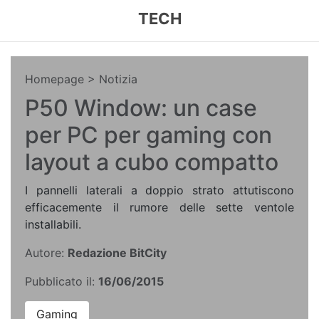
TECH
Homepage
> Notizia
P50 Window: un case
per PC per gaming con
layout a cubo compatto
I pannelli laterali a doppio strato attutiscono
efficacemente il rumore delle sette ventole
installabili.
Autore:
Redazione BitCity
Pubblicato il:
16/06/2015
Gaming