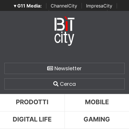
▾ G11 Media:
|
ChannelCity
|
ImpresaCity
|
SecurityOpenLab
|
Italian Channel Awards
|
Italian
Project Awards
|
Italian Security Awards
|
...
Newsletter
Cerca
PRODOTTI
MOBILE
DIGITAL LIFE
GAMING