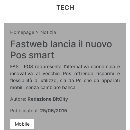
TECH
Homepage
> Notizia
Fastweb lancia il nuovo
Pos smart
FAST POS rappresenta l’alternativa economica e
innovativa al vecchio Pos offrendo risparmi e
flessibilità di utilizzo, sia da Pc che da apparati
mobili, senza cambiare banca.
Autore:
Redazione BitCity
Pubblicato il:
25/06/2015
Mobile