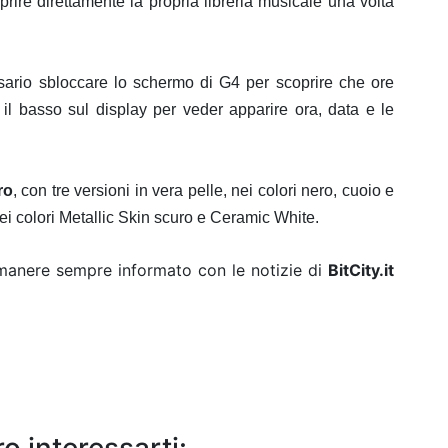
prire direttamente la propria libreria musicale una volta
rio sbloccare lo schermo di G4 per scoprire che ore
 il basso sul display per veder apparire ora, data e le
ro
, con tre versioni in vera pelle, nei colori nero, cuoio e
ei colori Metallic Skin scuro e Ceramic White.
rimanere sempre informato con le notizie di
BitCity.it