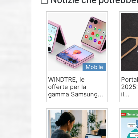
Notizie che potrebber
Mobile
WINDTRE, le
Portab
offerte per la
2025:
gamma Samsung...
il...