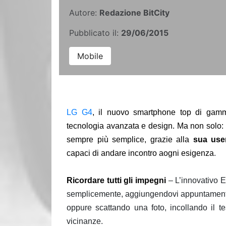
Autore:
Redazione BitCity
Pubblicato il:
29/06/2015
Mobile
LG G4
, il nuovo smartphone top di gamm
tecnologia avanzata e design. Ma non solo: L
sempre più semplice, grazie alla
sua use
capaci di andare incontro a
ogni esigenza
.
Ricordare tutti gli impegni
– L’innovativo E
semplicemente, aggiungendovi appuntamenti 
oppure scattando una foto, incollando il 
vicinanze.