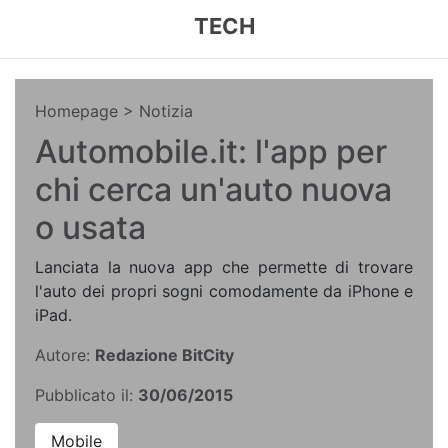
TECH
Homepage
> Notizia
Automobile.it: l'app per
chi cerca un'auto nuova
o usata
Lanciata la nuova app che permette di trovare
l'auto dei propri sogni comodamente da iPhone e
iPad.
Autore:
Redazione BitCity
Pubblicato il:
30/06/2015
Mobile