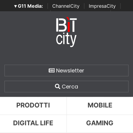
▾ G11 Media:
|
ChannelCity
|
ImpresaCity
|
SecurityOpenLab
|
Italian Channel Awards
|
Italian
Project Awards
|
Italian Security Awards
|
...
Newsletter
Cerca
PRODOTTI
MOBILE
DIGITAL LIFE
GAMING