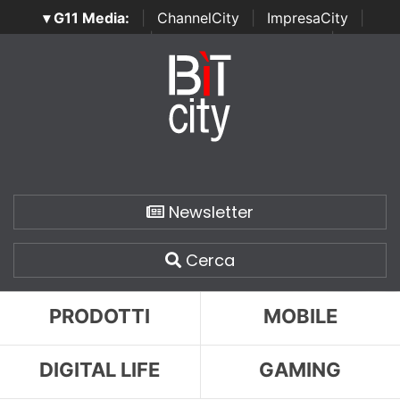
▾ G11 Media:
|
ChannelCity
|
ImpresaCity
|
SecurityOpenLab
|
Italian Channel Awards
|
Italian
Project Awards
|
Italian Security Awards
|
...
Newsletter
Cerca
PRODOTTI
MOBILE
DIGITAL LIFE
GAMING