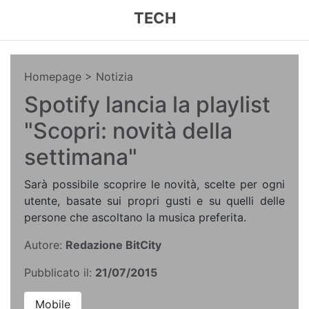
TECH
Homepage
> Notizia
Spotify lancia la playlist
"Scopri: novità della
settimana"
Sarà possibile scoprire le novità, scelte per ogni
utente, basate sui propri gusti e su quelli delle
persone che ascoltano la musica preferita.
Autore:
Redazione BitCity
Pubblicato il:
21/07/2015
Mobile