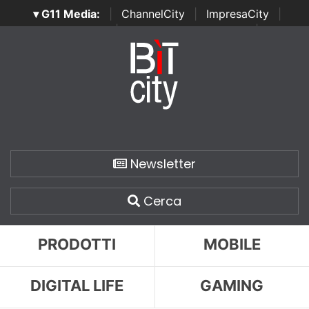
▾ G11 Media:
|
ChannelCity
|
ImpresaCity
|
SecurityOpenLab
|
Italian Channel Awards
|
Italian
Project Awards
|
Italian Security Awards
|
...
Newsletter
Cerca
PRODOTTI
MOBILE
DIGITAL LIFE
GAMING