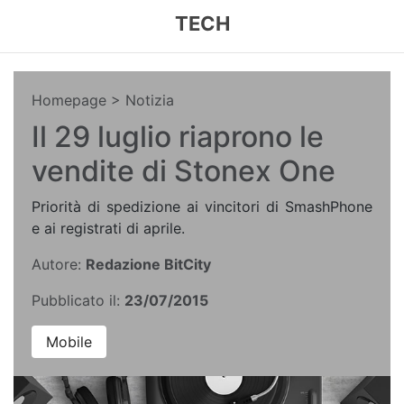
TECH
Homepage
> Notizia
Il 29 luglio riaprono le
vendite di Stonex One
Priorità di spedizione ai vincitori di SmashPhone
e ai registrati di aprile.
Autore:
Redazione BitCity
Pubblicato il:
23/07/2015
Mobile