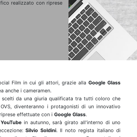
fico realizzato con riprese
l Film in cui gli attori, grazie alla
Google Glass
ea anche i cameramen.
 scelti da una giuria qualificata tra tutti coloro che
OVS, diventeranno i protagonisti di un innovativo
iprese effettuate con i
Google Glass
.
u
YouTube
in autunno, sarà girato all'interno di uno
eccezione:
Silvio Soldini
. Il noto regista italiano di