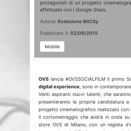
protagonisti di un progetto cinematogra
effettuate con i Google Glass.
Autore:
Redazione BitCity
Pubblicato il:
02/09/2015
Mobile
OVS
lancia #OVSSOCIALFILM il primo Socia
digital experience
, sono in contemporan
Venti aspiranti nuovi talenti, che saranno
presenteranno la propria candidatura a 
progetto cinematografico realizzato con r
Il cortometraggio che andrà in onda s
store OVS di Milano, con un regista d'