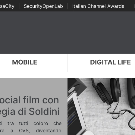
saCity
|
SecurityOpenLab
|
Italian Channel Awards
|
Awards
|
...
MOBILE
DIGITAL LIFE
ocial film con
egia di Soldini
lti tra tutti coloro che
tura a OVS, diventando