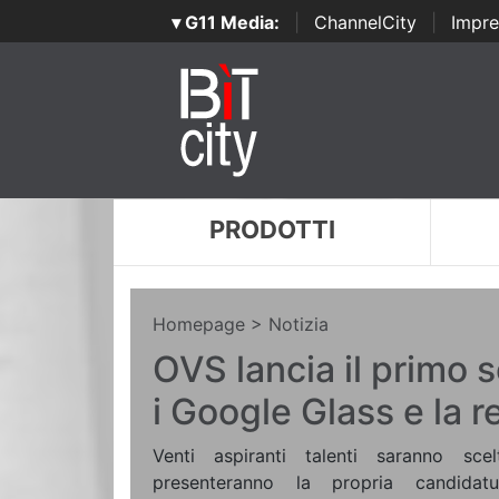
▾ G11 Media:
|
ChannelCity
|
Impre
PRODOTTI
Homepage
> Notizia
OVS lancia il primo s
i Google Glass e la r
Venti aspiranti talenti saranno sce
presenteranno la propria candida