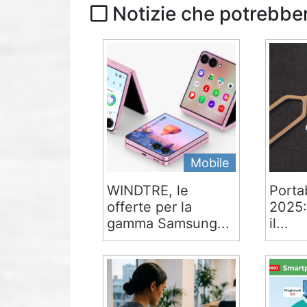
Notizie che potrebber
Mobile
WINDTRE, le
Portab
offerte per la
2025:
gamma Samsung...
il...