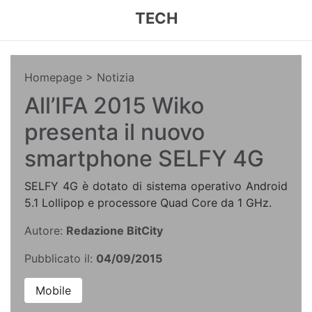
TECH
Homepage
> Notizia
All’IFA 2015 Wiko
presenta il nuovo
smartphone SELFY 4G
SELFY 4G è dotato di sistema operativo Android
5.1 Lollipop e processore Quad Core da 1 GHz.
Autore:
Redazione BitCity
Pubblicato il:
04/09/2015
Mobile