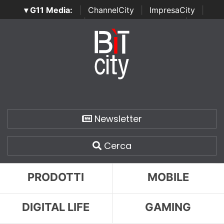
▾ G11 Media:
|
ChannelCity
|
ImpresaCity
|
SecurityOpenLab
|
Italian Channel Awards
|
Italian
Project Awards
|
Italian Security Awards
|
...
Newsletter
Cerca
PRODOTTI
MOBILE
DIGITAL LIFE
GAMING