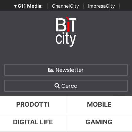
▾ G11 Media:
|
ChannelCity
|
ImpresaCity
|
SecurityOpenLab
|
Italian Channel Awards
|
Italian
Project Awards
|
Italian Security Awards
|
...
Newsletter
Cerca
PRODOTTI
MOBILE
DIGITAL LIFE
GAMING