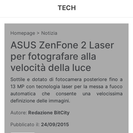
TECH
Homepage
> Notizia
ASUS ZenFone 2 Laser
per fotografare alla
velocità della luce
Sottile e dotato di fotocamera posteriore fino a
13 MP con tecnologia laser per la messa a fuoco
automatica che consente una velocissima
definizione delle immagini.
Autore:
Redazione BitCity
Pubblicato il:
24/09/2015