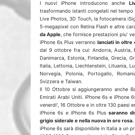
I nuovi iPhone introducono anche
Li
trasformando istanti congelati nel tempo 
Live Photos, 3D Touch, la fotocamera iS
5-megapixel con Retina Flash e altre car
da Apple
, che fornisce prestazioni piu' v
iPhone 6s Plus verranno
lanciati in oltre
dal 9 ottobre fra cui: Andorra, Austria,
Danimarca, Estonia, Finlandia, Grecia, Gr
Italia, Lettonia, Liechtenstein, Lituania
Norvegia, Polonia, Portogallo, Romani
Svizzera e Taiwan.
Il 10 Ottobre si aggiungeranno anche Ba
Emirati Arabi Uniti. iPhone 6s e iPhone 6s
venerdi', 16 Ottobre e in oltre 130 paesi en
iPhone 6s e iPhone 6s Plus
saranno dis
grigio siderale e nella nuova in oro rosa.
iPhone 6s sarà disponibile in Italia a un 