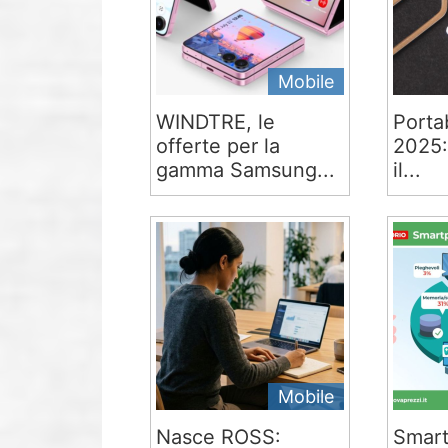
Mobile
WINDTRE, le
Portab
offerte per la
2025:
gamma Samsung...
il...
Mobile
Nasce ROSS:
Smart