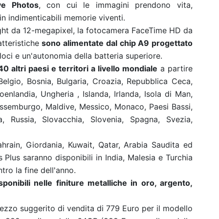
ve Photos
, con cui le immagini prendono vita,
in indimenticabili memorie viventi.
ight da 12-megapixel, la fotocamera FaceTime HD da
atteristiche
sono alimentate dal chip A9 progettato
eloci e un'autonomia della batteria superiore.
 40 altri paesi e territori a livello mondiale
a partire
 Belgio, Bosnia, Bulgaria, Croazia, Repubblica Ceca,
oenlandia, Ungheria , Islanda, Irlanda, Isola di Man,
, Lussemburgo, Maldive, Messico, Monaco, Paesi Bassi,
a, Russia, Slovacchia, Slovenia, Spagna, Svezia,
hrain, Giordania, Kuwait, Qatar, Arabia Saudita ed
 Plus saranno disponibili in India, Malesia e Turchia
tro la fine dell'anno.
ponibili nelle finiture metalliche in oro, argento,
prezzo suggerito di vendita di 779 Euro per il modello