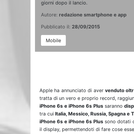
giorni dopo il lancio.
Autore:
redazione smartphone e app
Pubblicato il:
28/09/2015
Mobile
Apple ha annunciato di aver
venduto oltr
tratta di
un vero e proprio record, raggiun
iPhone 6s e iPhone 6s Plus
saranno
disp
tra cui
Italia, Messico, Russia, Spagna e T
iPhone 6s e iPhone 6s Plus
sono dotati 
il display, permettendoti di fare cose ess