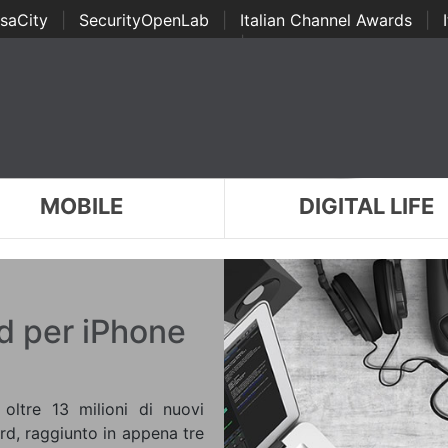
saCity
|
SecurityOpenLab
|
Italian Channel Awards
|
Awards
|
...
MOBILE
DIGITAL LIFE
d per iPhone
oltre 13 milioni di nuovi
rd, raggiunto in appena tre