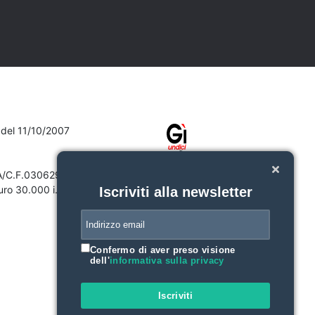
7 del 11/10/2007
VA/C.F.03062910132
ro 30.000 i.v.
Iscriviti alla newsletter
Confermo di aver preso visione
dell'
informativa sulla privacy
Iscriviti