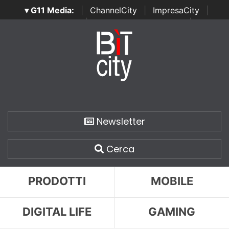
▾ G11 Media:
|
ChannelCity
|
ImpresaCity
|
SecurityOpenLab
|
Italian Channel Awards
|
Italian
Project Awards
|
Italian Security Awards
|
...
Newsletter
Cerca
PRODOTTI
MOBILE
DIGITAL LIFE
GAMING