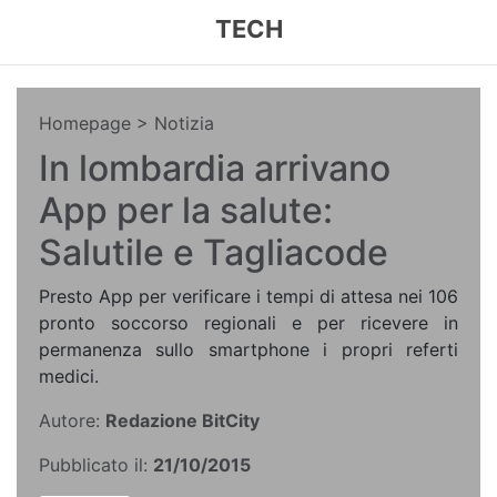
TECH
Homepage
> Notizia
In lombardia arrivano
App per la salute:
Salutile e Tagliacode
Presto App per verificare i tempi di attesa nei 106
pronto soccorso regionali e per ricevere in
permanenza sullo smartphone i propri referti
medici.
Autore:
Redazione BitCity
Pubblicato il:
21/10/2015