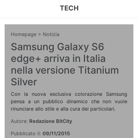
TECH
Homepage
> Notizia
Samsung Galaxy S6
edge+ arriva in Italia
nella versione Titanium
Silver
Con la nuova esclusiva colorazione Samsung
pensa a un pubblico dinamico che non vuole
rinunciare allo stile e alla cura dei particolari.
Autore:
Redazione BitCity
Pubblicato il:
09/11/2015