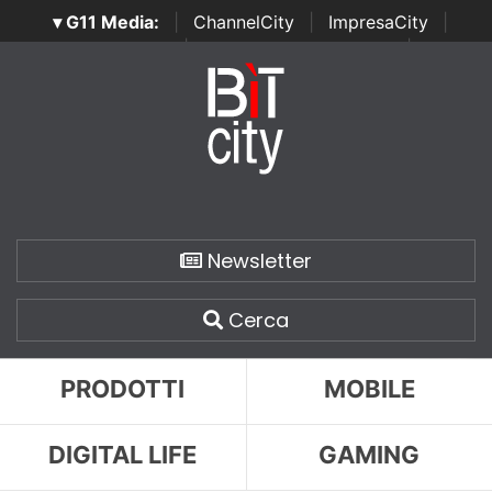
▾ G11 Media:
|
ChannelCity
|
ImpresaCity
|
SecurityOpenLab
|
Italian Channel Awards
|
Italian
Project Awards
|
Italian Security Awards
|
...
Newsletter
Cerca
PRODOTTI
MOBILE
DIGITAL LIFE
GAMING