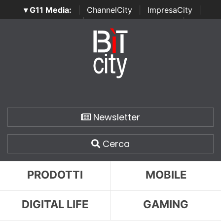
▾ G11 Media:
|
ChannelCity
|
ImpresaCity
|
SecurityOpenLab
|
Italian Channel Awards
|
Italian
Project Awards
|
Italian Security Awards
|
...
Newsletter
Cerca
PRODOTTI
MOBILE
DIGITAL LIFE
GAMING