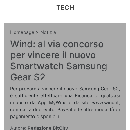
TECH
Homepage
> Notizia
Wind: al via concorso
per vincere il nuovo
Smartwatch Samsung
Gear S2
Per provare a vincere il nuovo Samsung Gear S2,
è sufficiente effettuare una Ricarica di qualsiasi
importo da App MyWind o da sito www.wind.it,
con carta di credito, PayPal e le altre modalità di
pagamento disponibili.
Autore:
Redazione BitCity