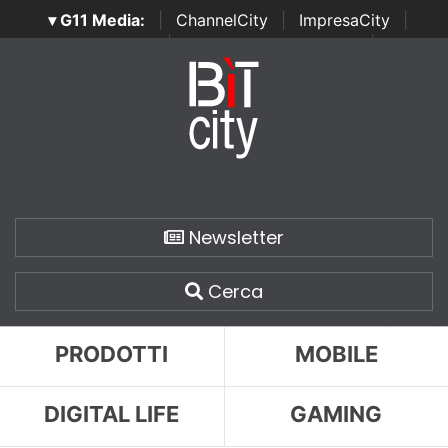
▾ G11 Media:
|
ChannelCity
|
ImpresaCity
|
SecurityOpenLab
|
Italian Channel Awards
|
Italian
Project Awards
|
Italian Security Awards
|
...
Newsletter
Cerca
PRODOTTI
MOBILE
DIGITAL LIFE
GAMING