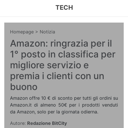
TECH
Homepage
> Notizia
Amazon: ringrazia per il
1° posto in classifica per
migliore servizio e
premia i clienti con un
buono
Amazon offre 10 € di sconto per tutti gli ordini su
Amazon.it di almeno 50€ per i prodotti venduti
da Amazon, solo per la giornata odierna.
Autore:
Redazione BitCity