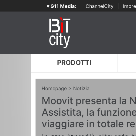
▾ G11 Media:
|
ChannelCity
|
Impre
PRODOTTI
Homepage
> Notizia
Moovit presenta la 
Assistita, la funzion
viaggiare in totale re
Le nuove funzionalità, attive anche i