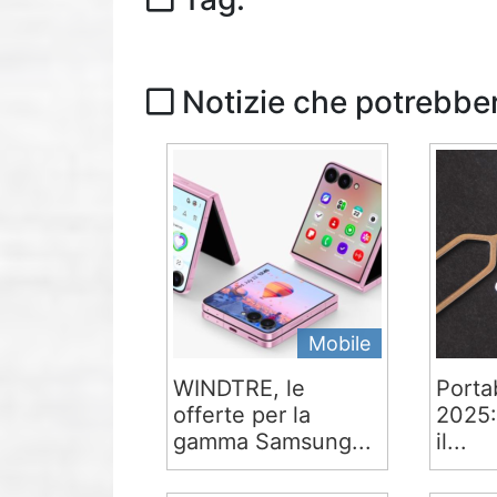
Notizie che potrebber
Mobile
WINDTRE, le
Portab
offerte per la
2025:
gamma Samsung...
il...