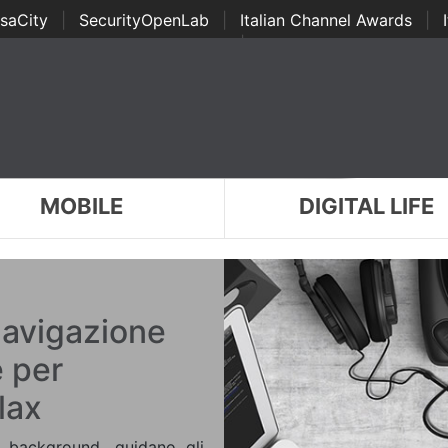
saCity
|
SecurityOpenLab
|
Italian Channel Awards
|
Awards
|
...
MOBILE
DIGITAL LIFE
Navigazione
e per
lax
n background, guidano gli