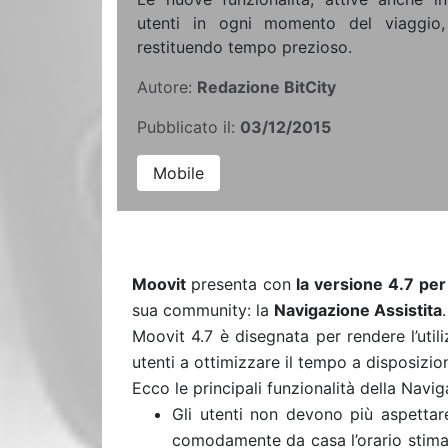
utenti in ogni momento del viaggio,
restituendo tempo prezioso.
Autore:
Redazione BitCity
Pubblicato il:
03/12/2015
Mobile
Moovit
presenta con
la versione 4.7 per
sua community: la
Navigazione Assistita
.
Moovit 4.7 è disegnata per rendere l’utili
utenti a ottimizzare il tempo a disposizio
Ecco le principali funzionalità della Navi
Gli utenti non devono più aspettare
comodamente da casa l’orario stimat