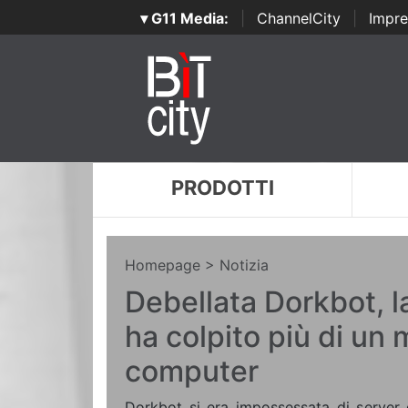
▾ G11 Media:
|
ChannelCity
|
Impre
PRODOTTI
Homepage
> Notizia
Debellata Dorkbot, l
ha colpito più di un 
computer
Dorkbot si era impossessata di server 