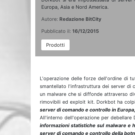
Europa, Asia e Nord America.
Autore:
Redazione BitCity
Pubblicato il:
16/12/2015
Prodotti
L'operazione delle forze dell'ordine di t
smantellato l'infrastruttura dei server 
un malware che si diffonde attraverso div
rimovibili ed exploit kit. Dorkbot ha colp
server di comando e controllo in Europa
All'interno dell'operazione per debellare
informazioni statistiche sul malware e ha 
server di comando e controllo della botn