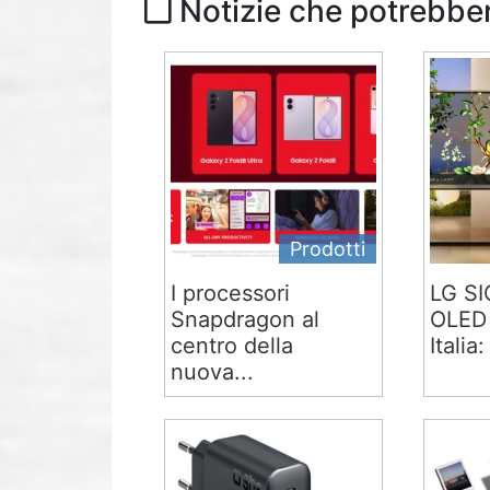
Notizie che potrebber
Prodotti
I processori
LG S
Snapdragon al
OLED 
centro della
Italia:
nuova...