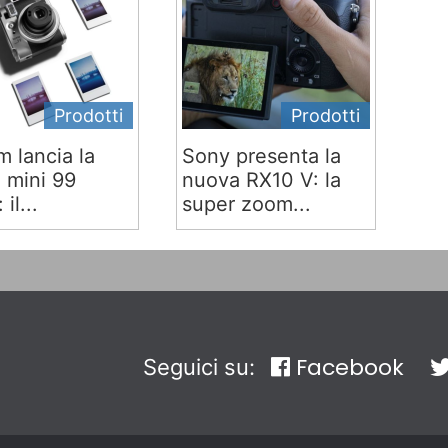
Prodotti
Prodotti
lm lancia la
Sony presenta la
x mini 99
nuova RX10 V: la
 il...
super zoom...
Facebook
Seguici su: