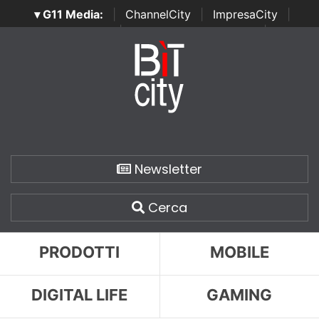
▾ G11 Media:
|
ChannelCity
|
ImpresaCity
|
SecurityOpenLab
|
Italian Channel Awards
|
Italian
Project Awards
|
Italian Security Awards
|
...
Newsletter
Cerca
PRODOTTI
MOBILE
DIGITAL LIFE
GAMING