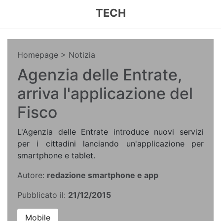
TECH
Homepage
> Notizia
Agenzia delle Entrate,
arriva l'applicazione del
Fisco
L'Agenzia delle Entrate introduce nuovi servizi
per i cittadini lanciando un'applicazione per
smartphone e tablet.
Autore:
redazione smartphone e app
Pubblicato il:
21/12/2015
Mobile