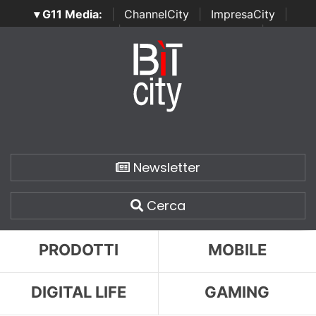
▾ G11 Media:
|
ChannelCity
|
ImpresaCity
|
SecurityOpenLab
|
Italian Channel Awards
|
Italian
Project Awards
|
Italian Security Awards
|
...
Newsletter
Cerca
PRODOTTI
MOBILE
DIGITAL LIFE
GAMING