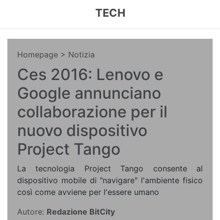
TECH
Homepage
> Notizia
Ces 2016: Lenovo e
Google annunciano
collaborazione per il
nuovo dispositivo
Project Tango
La tecnologia Project Tango consente al
dispositivo mobile di "navigare" l'ambiente fisico
così come avviene per l'essere umano
Autore:
Redazione BitCity