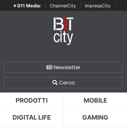
▾ G11 Media:
|
ChannelCity
|
ImpresaCity
|
SecurityOpenLab
|
Italian Channel Awards
|
Italian
Project Awards
|
Italian Security Awards
|
...
Newsletter
Cerca
PRODOTTI
MOBILE
DIGITAL LIFE
GAMING