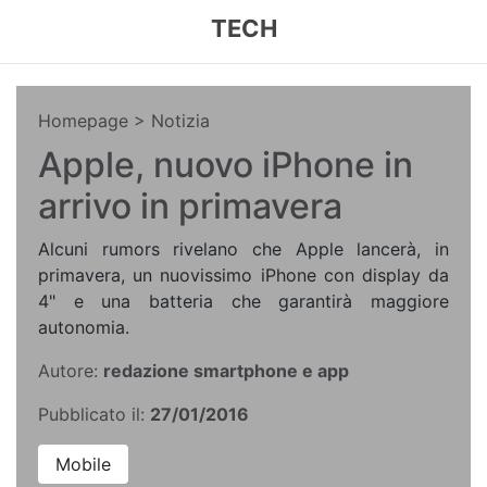
TECH
Homepage
> Notizia
Apple, nuovo iPhone in
arrivo in primavera
Alcuni rumors rivelano che Apple lancerà, in
primavera, un nuovissimo iPhone con display da
4" e una batteria che garantirà maggiore
autonomia.
Autore:
redazione smartphone e app
Pubblicato il:
27/01/2016
Mobile