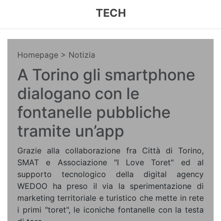
TECH
Homepage
> Notizia
A Torino gli smartphone
dialogano con le
fontanelle pubbliche
tramite un’app
Grazie alla collaborazione fra Città di Torino,
SMAT e Associazione "I Love Toret" ed al
supporto tecnologico della digital agency
WEDOO ha preso il via la sperimentazione di
marketing territoriale e turistico che mette in rete
i primi "toret", le iconiche fontanelle con la testa