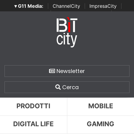
▾ G11 Media:
|
ChannelCity
|
ImpresaCity
|
SecurityOpenLab
|
Italian Channel Awards
|
Italian
Project Awards
|
Italian Security Awards
|
...
Newsletter
Cerca
PRODOTTI
MOBILE
DIGITAL LIFE
GAMING