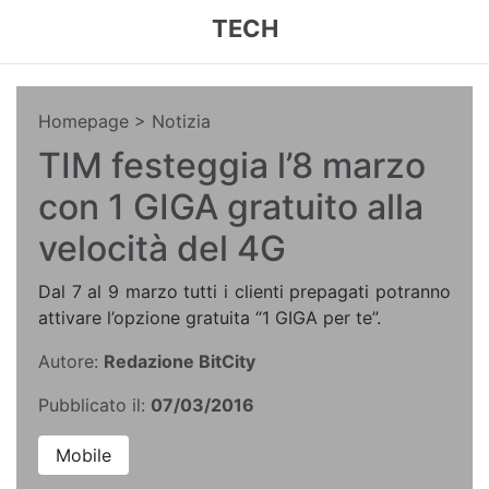
TECH
Homepage
> Notizia
TIM festeggia l’8 marzo
con 1 GIGA gratuito alla
velocità del 4G
Dal 7 al 9 marzo tutti i clienti prepagati potranno
attivare l’opzione gratuita “1 GIGA per te”.
Autore:
Redazione BitCity
Pubblicato il:
07/03/2016
Mobile