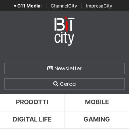
▾ G11 Media:
|
ChannelCity
|
ImpresaCity
|
SecurityOpenLab
|
Italian Channel Awards
|
Italian
Project Awards
|
Italian Security Awards
|
...
Newsletter
Cerca
PRODOTTI
MOBILE
DIGITAL LIFE
GAMING