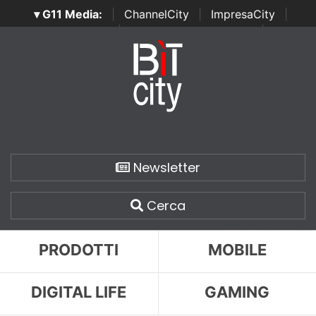
▾ G11 Media:
|
ChannelCity
|
ImpresaCity
|
SecurityOpenLab
|
Italian Channel Awards
|
Italian
Project Awards
|
Italian Security Awards
|
...
Newsletter
Cerca
PRODOTTI
MOBILE
DIGITAL LIFE
GAMING