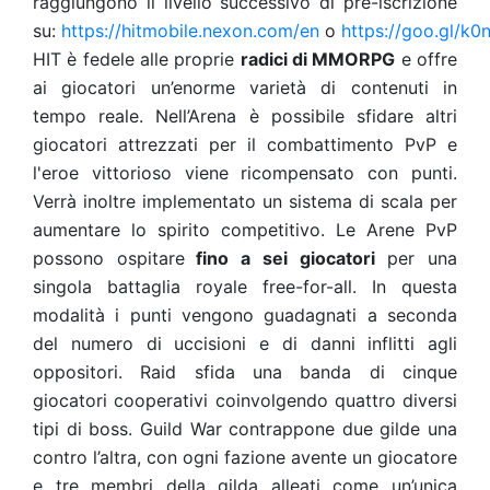
raggiungono il livello successivo di pre-iscrizione
su
:
https://hitmobile.nexon.com/en
o
https://goo.gl/k0
HIT è fedele alle proprie
radici di MMORPG
e offre
ai giocatori un’enorme varietà di contenuti in
tempo reale. Nell’Arena è possibile sfidare altri
giocatori attrezzati per il combattimento PvP e
l'eroe vittorioso viene ricompensato con punti.
Verrà inoltre implementato un sistema di scala per
aumentare lo spirito competitivo. Le Arene PvP
possono ospitare
fino a sei giocatori
per una
singola battaglia royale free-for-all. In questa
modalità i punti vengono guadagnati a seconda
del numero di uccisioni e di danni inflitti agli
oppositori. Raid sfida una banda di cinque
giocatori cooperativi coinvolgendo quattro diversi
tipi di boss. Guild War contrappone due gilde una
contro l’altra, con ogni fazione avente un giocatore
e tre membri della gilda alleati come un’unica