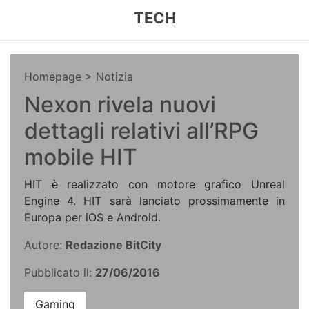
TECH
Homepage
> Notizia
Nexon rivela nuovi
dettagli relativi all’RPG
mobile HIT
HIT è realizzato con motore grafico Unreal
Engine 4. HIT sarà lanciato prossimamente in
Europa per iOS e Android.
Autore:
Redazione BitCity
Pubblicato il:
27/06/2016
Gaming