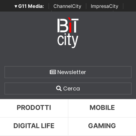
▾ G11 Media:
|
ChannelCity
|
ImpresaCity
|
SecurityOpenLab
|
Italian Channel Awards
|
Italian
Project Awards
|
Italian Security Awards
|
...
Newsletter
Cerca
PRODOTTI
MOBILE
DIGITAL LIFE
GAMING