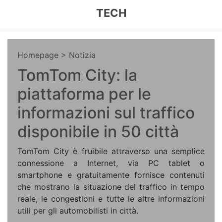
TECH
Homepage
> Notizia
TomTom City: la
piattaforma per le
informazioni sul traffico
disponibile in 50 città
TomTom City è fruibile attraverso una semplice
connessione a Internet, via PC tablet o
smartphone e gratuitamente fornisce contenuti
che mostrano la situazione del traffico in tempo
reale, le congestioni e tutte le altre informazioni
utili per gli automobilisti in città.