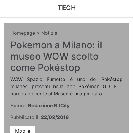
TECH
Homepage
> Notizia
Pokemon a Milano: il
museo WOW scolto
come Pokéstop
WOW Spazio Fumetto è uno dei Pokéstop
milanesi presenti nella app Pokémon GO. E il
parco adiacente al Museo è una palestra.
Autore:
Redazione BitCity
Pubblicato il:
22/08/2016
Mobile