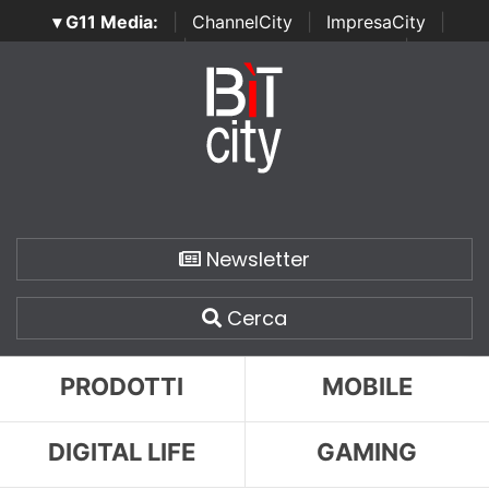
▾ G11 Media:
|
ChannelCity
|
ImpresaCity
|
SecurityOpenLab
|
Italian Channel Awards
|
Italian
Project Awards
|
Italian Security Awards
|
...
Newsletter
Cerca
PRODOTTI
MOBILE
DIGITAL LIFE
GAMING