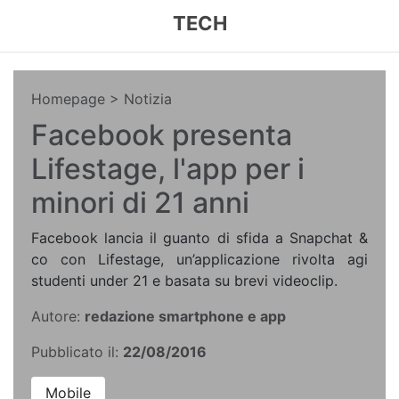
TECH
Homepage
> Notizia
Facebook presenta
Lifestage, l'app per i
minori di 21 anni
Facebook lancia il guanto di sfida a Snapchat &
co con Lifestage, un’applicazione rivolta agi
studenti under 21 e basata su brevi videoclip.
Autore:
redazione smartphone e app
Pubblicato il:
22/08/2016
Mobile