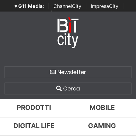
▾ G11 Media:
|
ChannelCity
|
ImpresaCity
|
SecurityOpenLab
|
Italian Channel Awards
|
Italian
Project Awards
|
Italian Security Awards
|
...
Newsletter
Cerca
PRODOTTI
MOBILE
DIGITAL LIFE
GAMING