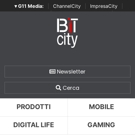
▾ G11 Media:
|
ChannelCity
|
ImpresaCity
|
SecurityOpenLab
|
Italian Channel Awards
|
Italian
Project Awards
|
Italian Security Awards
|
...
Newsletter
Cerca
PRODOTTI
MOBILE
DIGITAL LIFE
GAMING