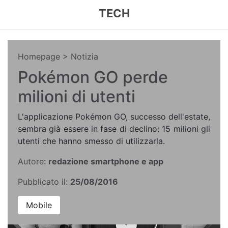
TECH
Homepage
> Notizia
Pokémon GO perde
milioni di utenti
L'applicazione Pokémon GO, successo dell'estate,
sembra già essere in fase di declino: 15 milioni gli
utenti che hanno smesso di utilizzarla.
Autore:
redazione smartphone e app
Pubblicato il:
25/08/2016
Mobile