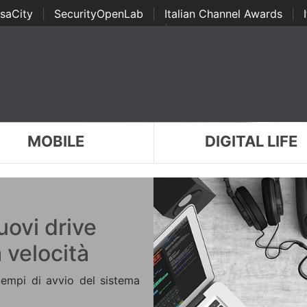
saCity
|
SecurityOpenLab
|
Italian Channel Awards
|
Awards
|
...
MOBILE
DIGITAL LIFE
uovi drive
 velocità
tempi di avvio del sistema