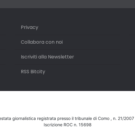
Privacy
Collabora con noi
Iscriviti alla Newsletter
RSS Bitcity
testata giornalistica registrata presso il tribunale di Como , n. 21/200
Iscrizione ROC n. 15698