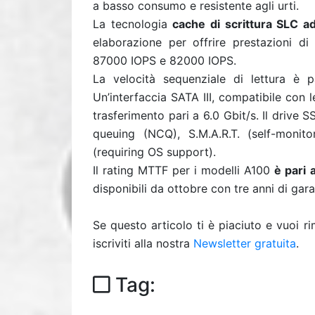
a basso consumo e resistente agli urti.
La tecnologia
cache di scrittura SLC ad
elaborazione per offrire prestazioni di
87000 IOPS e 82000 IOPS.
La velocità sequenziale di lettura è 
Un’interfaccia SATA III, compatibile con 
trasferimento pari a 6.0 Gbit/s. Il driv
queuing (NCQ), S.M.A.R.T. (self-monit
(requiring OS support).
Il rating MTTF per i modelli A100
è pari 
disponibili da ottobre con tre anni di gar
Se questo articolo ti è piaciuto e vuoi 
iscriviti alla nostra
Newsletter gratuita
.
Tag: