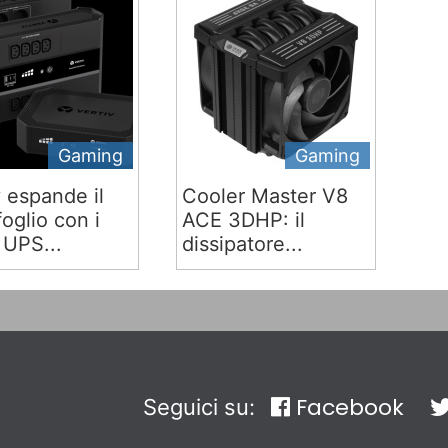
Gaming
Gaming
v espande il
Cooler Master V8
oglio con i
ACE 3DHP: il
 UPS...
dissipatore...
Facebook
Seguici su: