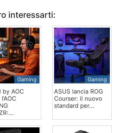
o interessarti:
Gaming
Gaming
 by AOC
ASUS lancia ROG
 l’AOC
Courser: il nuovo
NG
standard per...
R:...