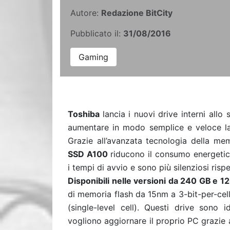
Autore:
Redazione BitCity
Pubblicato il:
31/08/2016
Gaming
Toshiba
lancia
i nuovi drive interni all
aumentare in modo semplice e veloce la
Grazie all’avanzata tecnologia della mem
SSD A100
riducono il consumo energetico
i tempi di avvio e sono più silenziosi risp
Disponibili nelle versioni da 240 GB
e 1
di memoria flash da 15nm a 3-bit-per-cell
(single-level cell). Questi drive sono 
vogliono aggiornare il proprio PC grazie a