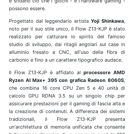
e sfidano ciò che i giochi - e l'hardware gaming -
possono essere.
Progettato dal leggendario artista
Yoji Shinkawa
,
noto per il suo stile unico, il Flow Z13-KJP è stato
realizzato per catturare lo spirito del famoso
studio di sviluppo, dai ritagli angolari sul case in
alluminio fresato a CNC, all'uso della fibra di
carbonio e fino a un carattere tipografico audace.
Il Flow Z13-KJP è affidato al
processore AMD
Ryzen AI Max+ 395 con grafica Radeon 8060S
,
che combina 16 core CPU Zen 5 e 40 unità di
calcolo GPU RDNA 3.5 su un singolo chip per
assicurare prestazioni per il gaming di fascia alta e
la creazione di contenuti. A differenza dei sistemi
tradizionali, il Flow Z13-KJP presenta
un'architettura di memoria unificata che consente