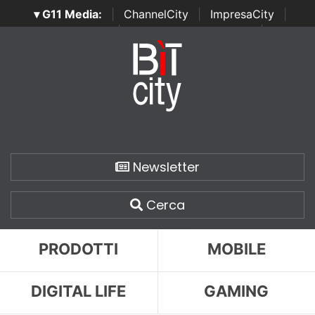
▾ G11 Media:
|
ChannelCity
|
ImpresaCity
|
SecurityOpenLab
|
Italian Channel Awards
|
Italian
Project Awards
|
Italian Security Awards
|
...
Newsletter
Cerca
PRODOTTI
MOBILE
DIGITAL LIFE
GAMING