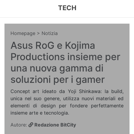
TECH
Homepage
> Notizia
Asus RoG e Kojima
Productions insieme per
una nuova gamma di
soluzioni per i gamer
Concept art ideato da Yoji Shinkawa: la build,
unica nel suo genere, utilizza nuovi materiali ed
elementi di design per fondere perfettamente
insieme arte e tecnologia.
Autore:
Redazione BitCity