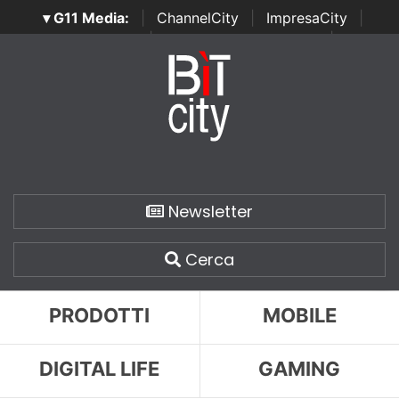
▾ G11 Media:
|
ChannelCity
|
ImpresaCity
|
SecurityOpenLab
|
Italian Channel Awards
|
Italian
Project Awards
|
Italian Security Awards
|
...
Newsletter
Cerca
PRODOTTI
MOBILE
DIGITAL LIFE
GAMING