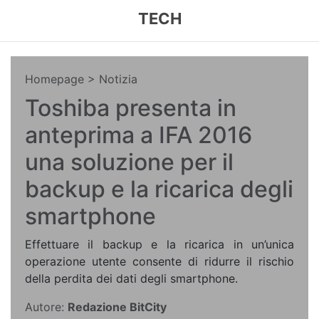
TECH
Homepage
> Notizia
Toshiba presenta in
anteprima a IFA 2016
una soluzione per il
backup e la ricarica degli
smartphone
Effettuare il backup e la ricarica in un’unica
operazione utente consente di ridurre il rischio
della perdita dei dati degli smartphone.
Autore:
Redazione BitCity