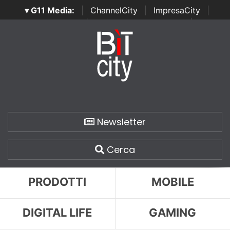
▾ G11 Media:
|
ChannelCity
|
ImpresaCity
|
SecurityOpenLab
|
Italian Channel Awards
|
Italian
Project Awards
|
Italian Security Awards
|
...
Newsletter
Cerca
PRODOTTI
MOBILE
DIGITAL LIFE
GAMING