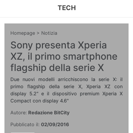
TECH
Homepage
> Notizia
Sony presenta Xperia
XZ, il primo smartphone
flagship della serie X
Due nuovi modelli arricchiscono la serie X: il
primo flagship della serie X, Xperia XZ con
display 5.2" e il dispositivo premium Xperia X
Compact con display 4.6"
Autore:
Redazione BitCity
Pubblicato il:
02/09/2016