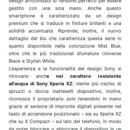
design arrotondato lo rendono perfetto per essere
gestito con una sola mano. Anche questo
smartphone è caratterizzato da un design
premium che si traduce in finiture brillanti e una
solidità accentuata. Riprende, inoltre, il nuovo
dettaglio del blu che caratterizza questa serie in
quanto disponibile nella colorazione Mist Blue,
oltre che le più tradizionali sfumature Universe
Black e Stylish White.
L’esperienza e la funzionalità del design Sony si
ritrovano anch
e nel carattere resistente
all’acqua di Sony Xperia XZ
: niente più rischio di
spruzzi o docce inattese!Il dispositivo, inoltre,
riconosce il proprietario solo tenendolo in mano
grazie al sensore di impronte digitali presente nel
tasto di accensione posizionato – sia su Xperia XZ
che su X Compact – sul lato del telefono, in modo
da poter bloccare o sbloccare il dispositivo in un