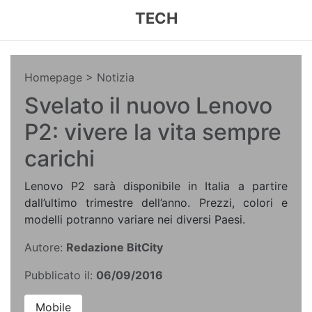
TECH
Homepage
> Notizia
Svelato il nuovo Lenovo
P2: vivere la vita sempre
carichi
Lenovo P2 sarà disponibile in Italia a partire
dall’ultimo trimestre dell’anno. Prezzi, colori e
modelli potranno variare nei diversi Paesi.
Autore:
Redazione BitCity
Pubblicato il:
06/09/2016
Mobile