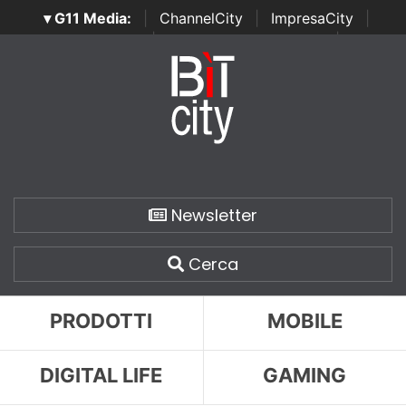
▾ G11 Media:
|
ChannelCity
|
ImpresaCity
|
SecurityOpenLab
|
Italian Channel Awards
|
Italian
Project Awards
|
Italian Security Awards
|
...
Newsletter
Cerca
PRODOTTI
MOBILE
DIGITAL LIFE
GAMING