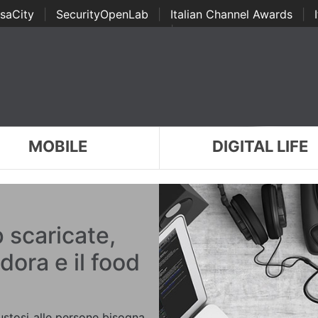
saCity
|
SecurityOpenLab
|
Italian Channel Awards
|
Awards
|
...
MOBILE
DIGITAL LIFE
p scaricate,
dora e il food
 gustosi alle persone bisogna