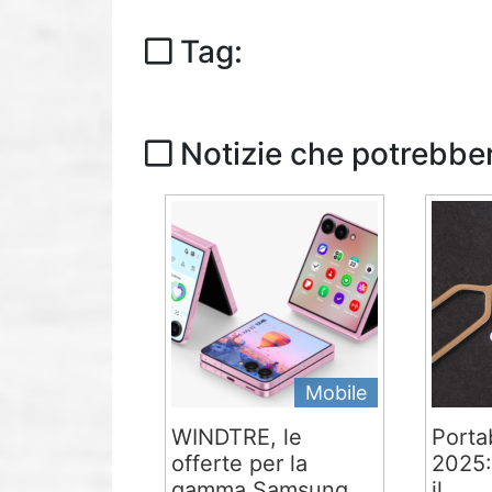
Tag:
Notizie che potrebber
Mobile
WINDTRE, le
Portab
offerte per la
2025:
gamma Samsung...
il...