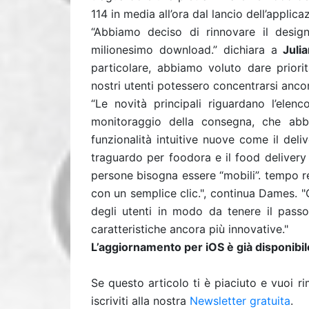
114 in media all’ora dal lancio dell’applica
“Abbiamo deciso di rinnovare il desig
milionesimo download.” dichiara a
Juli
particolare, abbiamo voluto dare priorità
nostri utenti potessero concentrarsi ancora
“Le novità principali riguardano l’elenc
monitoraggio della consegna, che abb
funzionalità intuitive nuove come il deli
traguardo per foodora e il food delivery Da
persone bisogna essere “mobili”. tempo rea
con un semplice clic.", continua Dames. 
degli utenti in modo da tenere il passo
caratteristiche ancora più innovative."
L’aggiornamento per iOS è già disponibile
Se questo articolo ti è piaciuto e vuoi 
iscriviti alla nostra
Newsletter gratuita
.