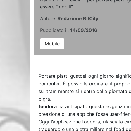
essere “mobili”.
Autore:
Redazione BitCity
Pubblicato il:
14/09/2016
Mobile
Portare piatti gustosi ogni giorno signif
computer. È possibile ordinare il propri
sul tram mentre si rientra dalla giornata
pigra.
foodora
ha anticipato questa esigenza in
creazione di una app che fosse user-frien
Oggi l’applicazione foodora, rilasciata c
traguardo e una pietra miliare nel food de