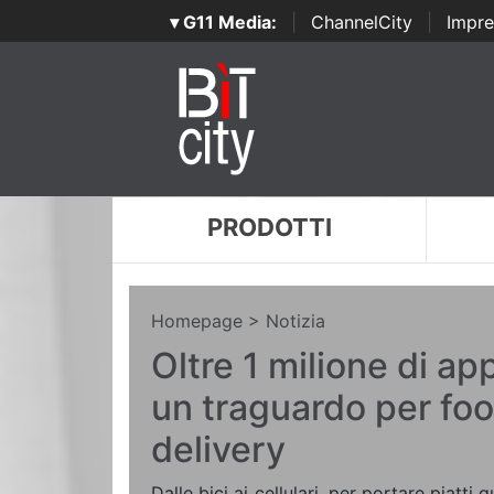
▾ G11 Media:
|
ChannelCity
|
Impre
PRODOTTI
Homepage
> Notizia
Oltre 1 milione di ap
un traguardo per foo
delivery
Dalle bici ai cellulari, per portare piatti