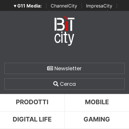
▾ G11 Media:
|
ChannelCity
|
ImpresaCity
|
SecurityOpenLab
|
Italian Channel Awards
|
Italian
Project Awards
|
Italian Security Awards
|
...
Newsletter
Cerca
PRODOTTI
MOBILE
DIGITAL LIFE
GAMING