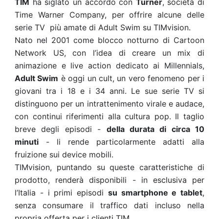
TIM
ha siglato un accordo con
Turner
, società di
Time Warner Company, per offrire alcune delle
serie TV più amate di Adult Swim su TIMvision.
Nato nel 2001 come blocco notturno di Cartoon
Network US, con l’idea di creare un mix di
animazione e live action dedicato ai Millennials,
Adult Swim
è oggi un cult, un vero fenomeno per i
giovani tra i 18 e i 34 anni. Le sue serie TV si
distinguono per un intrattenimento virale e audace,
con continui riferimenti alla cultura pop. Il taglio
breve degli episodi -
della durata di circa 10
minuti
- li rende particolarmente adatti alla
fruizione sui device mobili.
TIMvision, puntando su queste caratteristiche di
prodotto, renderà disponibili - in esclusiva per
l’Italia - i primi episodi
su smartphone e tablet
,
senza consumare il traffico dati incluso nella
propria offerta per i clienti TIM.