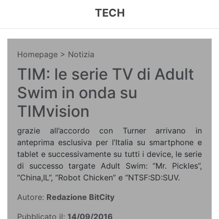
TECH
Homepage
> Notizia
TIM: le serie TV di Adult
Swim in onda su
TIMvision
grazie all’accordo con Turner arrivano in
anteprima esclusiva per l’Italia su smartphone e
tablet e successivamente su tutti i device, le serie
di successo targate Adult Swim: “Mr. Pickles”,
“China,IL”, “Robot Chicken” e “NTSF:SD:SUV.
Autore:
Redazione BitCity
Pubblicato il:
14/09/2016