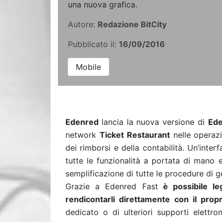
una nuova grafica.
Autore:
Redazione BitCity
Pubblicato il:
16/09/2016
Mobile
Edenred
lancia la nuova versione di
Ede
network
Ticket Restaurant
nelle operazi
dei rimborsi e della contabilità. Un’interf
tutte le funzionalità a portata di mano 
semplificazione di tutte le procedure di g
Grazie a Edenred Fast
è possibile le
rendicontarli direttamente con il pro
dedicato o di ulteriori supporti elettr