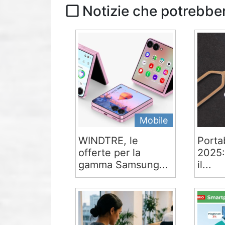
Notizie che potrebber
Mobile
WINDTRE, le
Portab
offerte per la
2025:
gamma Samsung...
il...