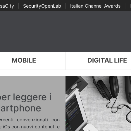
saCity
|
SecurityOpenLab
|
Italian Channel Awards
|
Awards
|
...
MOBILE
DIGITAL LIFE
er leggere i
martphone
rcenti convenzionati con
e iOs con nuovi contenuti e