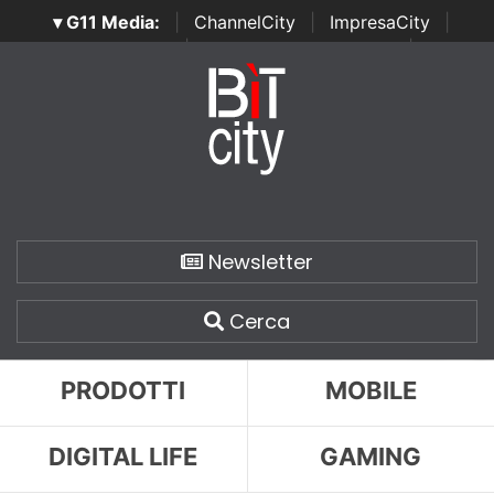
▾ G11 Media:
|
ChannelCity
|
ImpresaCity
|
SecurityOpenLab
|
Italian Channel Awards
|
Italian
Project Awards
|
Italian Security Awards
|
...
Newsletter
Cerca
PRODOTTI
MOBILE
DIGITAL LIFE
GAMING