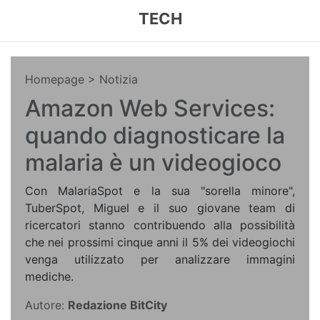
TECH
Homepage
> Notizia
Amazon Web Services:
quando diagnosticare la
malaria è un videogioco
Con MalariaSpot e la sua "sorella minore",
TuberSpot, Miguel e il suo giovane team di
ricercatori stanno contribuendo alla possibilità
che nei prossimi cinque anni il 5% dei videogiochi
venga utilizzato per analizzare immagini
mediche.
Autore:
Redazione BitCity