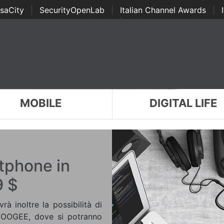
saCity
|
SecurityOpenLab
|
Italian Channel Awards
|
Awards
|
...
MOBILE
DIGITAL LIFE
tphone in
9 $
 inoltre la possibilità di
 DOOGEE, dove si potranno