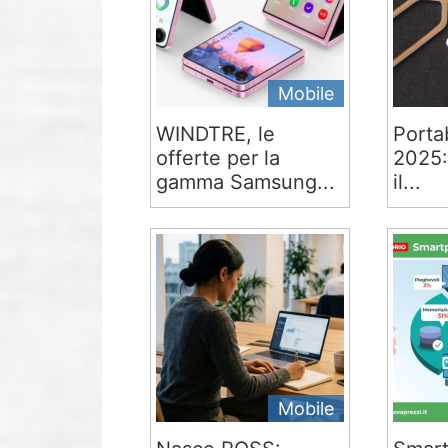
Mobile
WINDTRE, le
Portab
offerte per la
2025:
gamma Samsung...
il...
Mobile