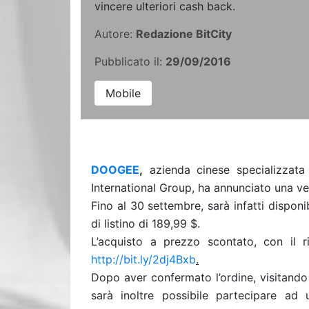
vincere ulteriori cash back.
Autore:
Redazione BitCity
Pubblicato il:
29/09/2016
Mobile
DOOGEE
,
azienda cinese specializzata
International Group, ha annunciato una 
Fino al 30 settembre, sarà infatti disponi
di listino di 189,99 $.
L’acquisto a prezzo scontato, con il r
http://bit.ly/2dj4Bxb
.
Dopo aver confermato l’ordine, visitando
sarà inoltre possibile partecipare ad 