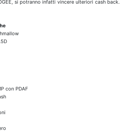
OGEE, si potranno infatti vincere ulteriori cash back.
che
shmallow
2.5D
MP con PDAF
ash
oni
ero