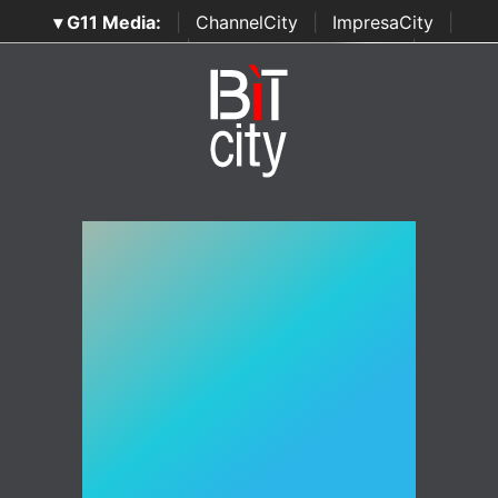
▾ G11 Media:
|
ChannelCity
|
ImpresaCity
|
SecurityOpenLab
|
Italian Channel Awards
|
Italian
Project Awards
|
Italian Security Awards
|
...