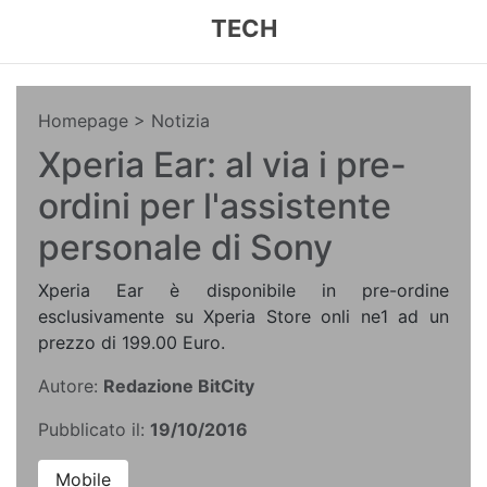
TECH
Homepage
> Notizia
Xperia Ear: al via i pre-
ordini per l'assistente
personale di Sony
Xperia Ear è disponibile in pre-ordine
esclusivamente su Xperia Store onli ne1 ad un
prezzo di 199.00 Euro.
Autore:
Redazione BitCity
Pubblicato il:
19/10/2016
Mobile