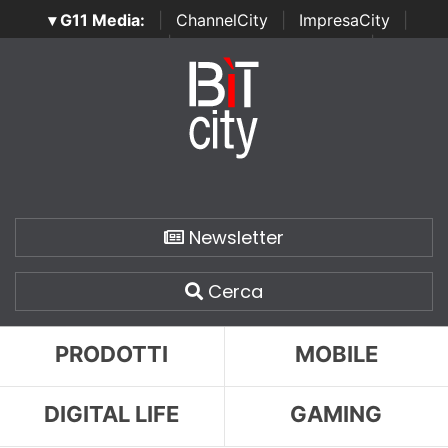
▾ G11 Media:
|
ChannelCity
|
ImpresaCity
|
SecurityOpenLab
|
Italian Channel Awards
|
Italian
Project Awards
|
Italian Security Awards
|
...
Newsletter
Cerca
PRODOTTI
MOBILE
DIGITAL LIFE
GAMING