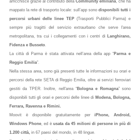
arricchisce grazie al contributo della
Community emiliana
, che ha
mappato la rete di trasporto locale: sull’app sono
disponibili tutti i
percorsi urbani delle linee
TEP
(Trasporti Pubblici Parma) e
sempre più tragitti del servizio extraurbano che serve l'area
metropolitana, tra cui i collegamenti con i centri di
Langhirano,
Fidenza e Busseto
.
La città di Parma è stata attivata nell’area della app “
Parma e
Reggio Emilia
”.
Nella stessa area, sono già presenti tutte le informazioni su orari e
percorsi della rete SETA di Reggio Emilia, oltre ai servizi ferroviari
gestiti da TPER. Inoltre, nell'area “
Bologna e Romagna
” sono
disponibili tutti gli orari e percorsi delle linee di
Modena, Bologna,
Ferrara, Ravenna e Rimini.
Moovit è disponibile gratuitamente per
iPhone, Android,
Windows Phone
,
ed è
usata da 45 milioni di persone in più di
1.200 città,
in 67 paesi del mondo, in 48 lingue.