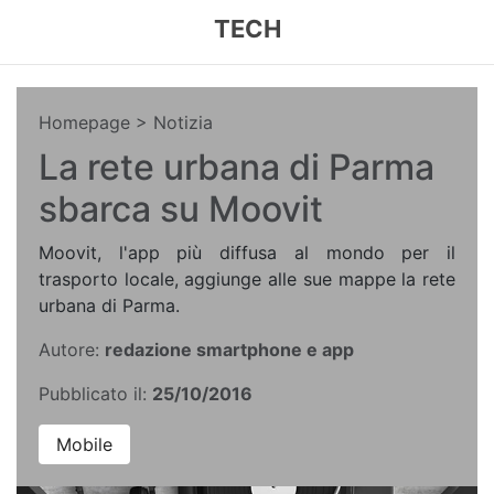
TECH
Homepage
> Notizia
La rete urbana di Parma
sbarca su Moovit
Moovit, l'app più diffusa al mondo per il
trasporto locale, aggiunge alle sue mappe la rete
urbana di Parma.
Autore:
redazione smartphone e app
Pubblicato il:
25/10/2016
Mobile