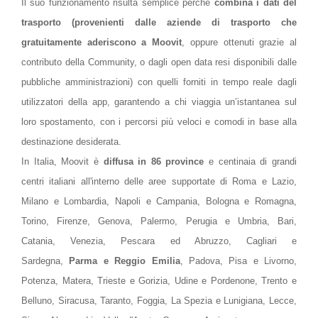
Il suo funzionamento risulta semplice perché
combina i dati del
trasporto (provenienti dalle aziende di trasporto che
gratuitamente aderiscono a Moovit
, oppure ottenuti grazie al
contributo della Community, o dagli open data resi disponibili dalle
pubbliche amministrazioni) con quelli forniti in tempo reale dagli
utilizzatori della app, garantendo a chi viaggia un’istantanea sul
loro spostamento, con i percorsi più veloci e comodi in base alla
destinazione desiderata.
In Italia, Moovit è
diffusa in 86 province
e centinaia di grandi
centri italiani all'interno delle aree supportate di Roma e Lazio,
Milano e Lombardia, Napoli e Campania, Bologna e Romagna,
Torino, Firenze, Genova, Palermo, Perugia e Umbria, Bari,
Catania, Venezia, Pescara ed Abruzzo, Cagliari e
Sardegna,
Parma e Reggio Emilia
, Padova, Pisa e Livorno,
Potenza, Matera, Trieste e Gorizia, Udine e Pordenone, Trento e
Belluno, Siracusa, Taranto, Foggia, La Spezia e Lunigiana, Lecce,