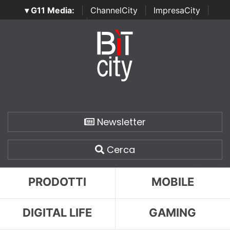
▾ G11 Media:
|
ChannelCity
|
ImpresaCity
|
SecurityOpenLab
|
Italian Channel Awards
|
Italian
Project Awards
|
Italian Security Awards
|
...
Newsletter
Cerca
PRODOTTI
MOBILE
DIGITAL LIFE
GAMING