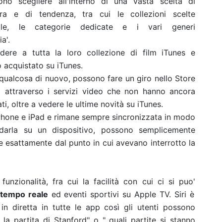
ono scegliere all'interno di una vasta scelta di
a e di tendenza, tra cui le collezioni scelte
ple, le categorie dedicate e i vari generi
a'.
dere a tutta la loro collezione di film iTunes e
o acquistato su iTunes.
di qualcosa di nuovo, possono fare un giro nello Store
i attraverso i servizi video che non hanno ancora
, oltre a vedere le ultime novità su iTunes.
iPhone e iPad e rimane sempre sincronizzata in modo
rdarla su un dispositivo, possono semplicemente
ple esattamente dal punto in cui avevano interrotto la
funzionalità, fra cui la facilità con cui ci si puo'
 tempo reale
ed eventi sportivi su Apple TV. Siri è
in diretta in tutte le app così gli utenti possono
a partita di Stanford" o " quali partite si stanno