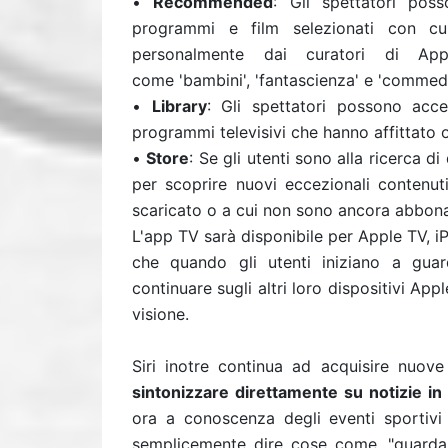
•
Recommended
: Gli spettatori poss
programmi e film selezionati con cur
personalmente dai curatori di Ap
come 'bambini', 'fantascienza' e 'commedi
•
Library
: Gli spettatori possono acce
programmi televisivi che hanno affittato 
•
Store
: Se gli utenti sono alla ricerca 
per scoprire nuovi eccezionali contenut
scaricato o a cui non sono ancora abbonati
L'app TV sarà disponibile per Apple TV, 
che quando gli utenti iniziano a gua
continuare sugli altri loro dispositivi Ap
visione.
Siri inotre continua ad acquisire nuove 
sintonizzare direttamente su notizie in
ora a conoscenza degli eventi sportivi 
semplicemente dire cose come, "guarda l