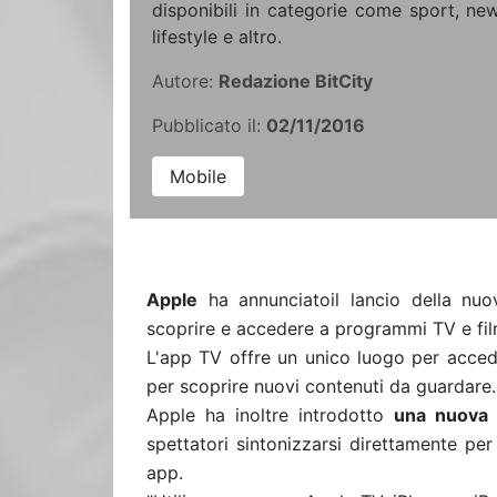
disponibili in categorie come sport, news
lifestyle e altro.
Autore:
Redazione BitCity
Pubblicato il:
02/11/2016
Mobile
Apple
ha annunciatoil lancio della nu
scoprire e accedere a programmi TV e fi
L'app TV offre un unico luogo per acced
per scoprire nuovi contenuti da guardare
Apple ha inoltre introdotto
una nuova f
spettatori sintonizzarsi direttamente per
app.