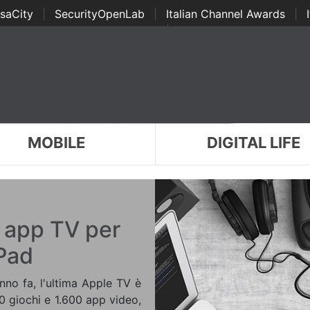
saCity
|
SecurityOpenLab
|
Italian Channel Awards
|
Awards
|
...
MOBILE
DIGITAL LIFE
a app TV per
iPad
nno fa, l'ultima Apple TV è
0 giochi e 1.600 app video,