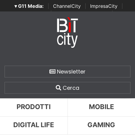
▾ G11 Media:
|
ChannelCity
|
ImpresaCity
|
SecurityOpenLab
|
Italian Channel Awards
|
Italian
Project Awards
|
Italian Security Awards
|
...
Newsletter
Cerca
PRODOTTI
MOBILE
DIGITAL LIFE
GAMING