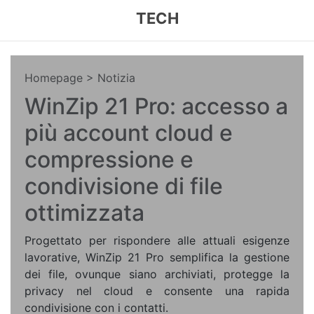
TECH
Homepage
> Notizia
WinZip 21 Pro: accesso a
più account cloud e
compressione e
condivisione di file
ottimizzata
Progettato per rispondere alle attuali esigenze
lavorative, WinZip 21 Pro semplifica la gestione
dei file, ovunque siano archiviati, protegge la
privacy nel cloud e consente una rapida
condivisione con i contatti.