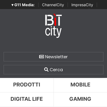
▾ G11 Media:
|
ChannelCity
|
ImpresaCity
|
SecurityOpenLab
|
Italian Channel Awards
|
Italian
Project Awards
|
Italian Security Awards
|
...
Newsletter
Cerca
PRODOTTI
MOBILE
DIGITAL LIFE
GAMING