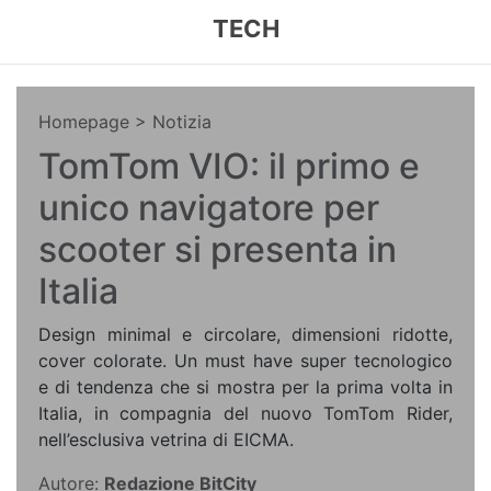
TECH
Homepage
> Notizia
TomTom VIO: il primo e
unico navigatore per
scooter si presenta in
Italia
Design minimal e circolare, dimensioni ridotte,
cover colorate. Un must have super tecnologico
e di tendenza che si mostra per la prima volta in
Italia, in compagnia del nuovo TomTom Rider,
nell’esclusiva vetrina di EICMA.
Autore:
Redazione BitCity