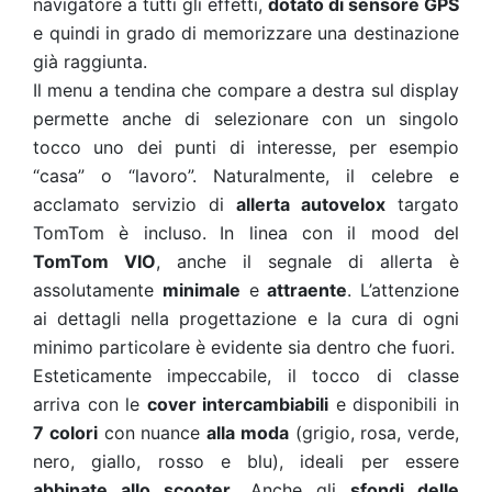
navigatore a tutti gli effetti,
dotato di sensore GPS
e quindi in grado di memorizzare una destinazione
già raggiunta.
Il menu a tendina che compare a destra sul display
permette anche di selezionare con un singolo
tocco uno dei punti di interesse, per esempio
“casa” o “lavoro”. Naturalmente, il celebre e
acclamato servizio di
allerta autovelox
targato
TomTom è incluso.
In linea con il mood del
TomTom VIO
, anche il segnale di allerta è
assolutamente
minimale
e
attraente
. L’attenzione
ai dettagli nella progettazione e la cura di ogni
minimo particolare è evidente sia dentro che fuori.
Esteticamente impeccabile, il tocco di classe
arriva con le
cover intercambiabili
e disponibili in
7 colori
con nuance
alla moda
(grigio, rosa, verde,
nero, giallo, rosso e blu), ideali per essere
abbinate allo scooter
. Anche gli
sfondi delle