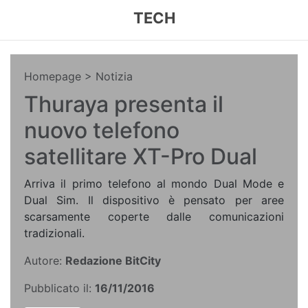
TECH
Homepage
> Notizia
Thuraya presenta il
nuovo telefono
satellitare XT-Pro Dual
Arriva il primo telefono al mondo Dual Mode e
Dual Sim. Il dispositivo è pensato per aree
scarsamente coperte dalle comunicazioni
tradizionali.
Autore:
Redazione BitCity
Pubblicato il:
16/11/2016