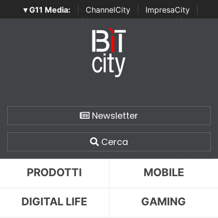
▾ G11 Media:
|
ChannelCity
|
ImpresaCity
|
SecurityOpenLab
|
Italian Channel Awards
|
Italian
Project Awards
|
Italian Security Awards
|
...
Newsletter
Cerca
PRODOTTI
MOBILE
DIGITAL LIFE
GAMING