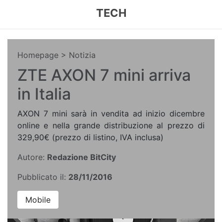
TECH
Homepage
> Notizia
ZTE AXON 7 mini arriva
in Italia
AXON 7 mini sarà in vendita ad inizio dicembre
online e nella grande distribuzione al prezzo di
329,90€ (prezzo di listino, IVA inclusa)
Autore:
Redazione BitCity
Pubblicato il:
28/11/2016
Mobile