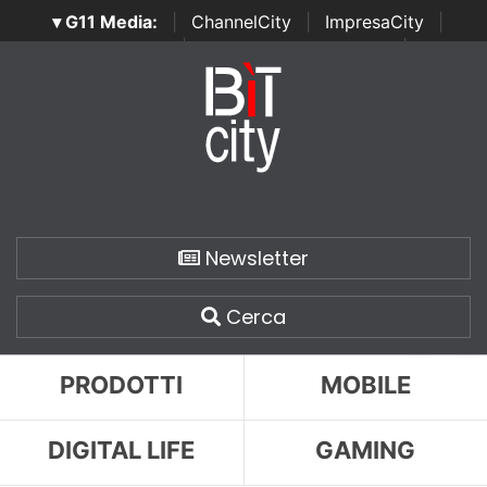
▾ G11 Media:
|
ChannelCity
|
ImpresaCity
|
SecurityOpenLab
|
Italian Channel Awards
|
Italian
Project Awards
|
Italian Security Awards
|
...
Newsletter
Cerca
PRODOTTI
MOBILE
DIGITAL LIFE
GAMING